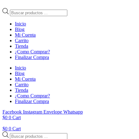
Ir
al
Búsqueda
contenido
de
productos
Inicio
Blog
Mi Cuenta
Carrito
Tienda
¿Como Comprar?
Finalizar Compra
Inicio
Blog
Mi Cuenta
Carrito
Tienda
¿Como Comprar?
Finalizar Compra
Facebook
Instagram
Envelope
Whatsapp
$
0
0
Cart
$
0
0
Cart
Búsqueda