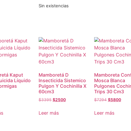
Sin existencias
etá Kaput
Mamboretá D
Mamboreta Conf
icida Líquido
Insecticida Sistemico
Mosca Blanca
ormigas
Pulgon Y Cochinilla X
Pulgones Cochin
60cm3
Trips 30 Cm3
$
3395
$
2500
$
7294
$
5800
ás
Leer más
Leer más