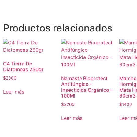
Productos relacionados
C4 Tierra De
Diatomeas 250gr
Namaste Bioprotect
Mambor
$
2000
Antifúngico –
Hormigu
Insecticida Orgánico –
Mata H
Leer más
100Ml
60cm3
$
3200
$
1400
Leer más
Leer m