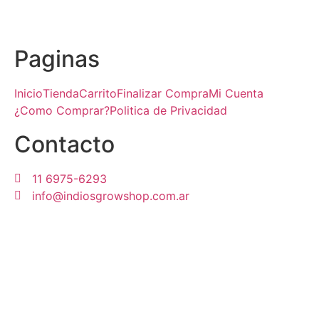
Paginas
Inicio
Tienda
Carrito
Finalizar Compra
Mi Cuenta
¿Como Comprar?
Politica de Privacidad
Contacto
11 6975-6293
info@indiosgrowshop.com.ar
© 2024 IndiosGrowShop – Todos los derechos
reservados – Creado por